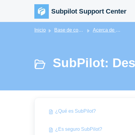
Saltar al contenido principal
Subpilot Support Center
Inicio
Base de conocimientos
Acerca de Subpilot
SubPilot: Des
¿Qué es SubPilot?
¿Es seguro SubPilot?